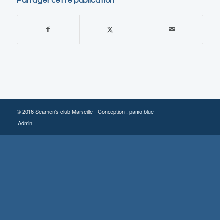
Partager cette publication
© 2016 Seamen's club Marseille - Conception :
pamo.blue
Admin