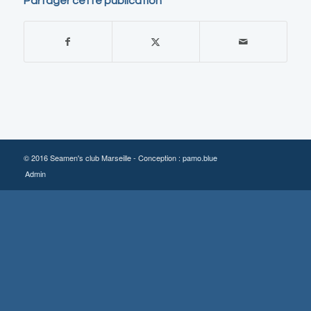
Partager cette publication
© 2016 Seamen's club Marseille - Conception :
pamo.blue
Admin